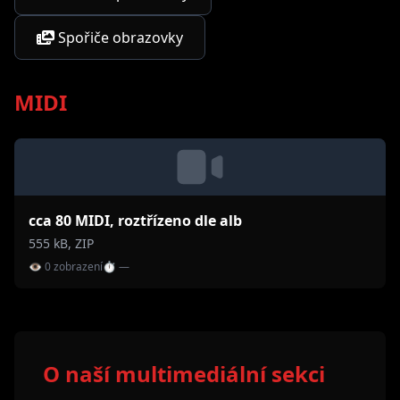
Spořiče obrazovky
MIDI
cca 80 MIDI, roztřízeno dle alb
555 kB, ZIP
👁 0 zobrazení
⏱ —
O naší multimediální sekci